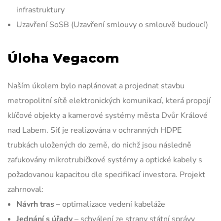
infrastruktury
Uzavření SoSB (Uzavření smlouvy o smlouvě budoucí)
Úloha Vegacom
Naším úkolem bylo naplánovat a projednat stavbu
metropolitní sítě elektronických komunikací, která propojí
klíčové objekty a kamerové systémy města Dvůr Králové
nad Labem. Síť je realizována v ochranných HDPE
trubkách uložených do země, do nichž jsou následně
zafukovány mikrotrubičkové systémy a optické kabely s
požadovanou kapacitou dle specifikací
investora.
Projekt
zahrnoval:
Návrh tras
– optimalizace vedení kabeláže
Jednání s úřady
– schválení ze strany státní správy