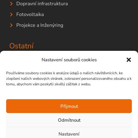
Dopravní infrastruktura
Fotovoltaika
Projekce a Inženýring
Ostatní
Nastavení souborů cookies
Operační programy
Používáme soubory cookies k analýze údajů o našich návštěvnících, ke
Whistleblowing
zlepšení našich webových stránek, zobrazení personalizovaného obsahu a k
tomu, abychom vám poskytli skvělý zážitek z webu.
Zásady zpracování osobních údajů
Přijmout
Odmítnout
© Vegacom a.s. 2025
Nastavení